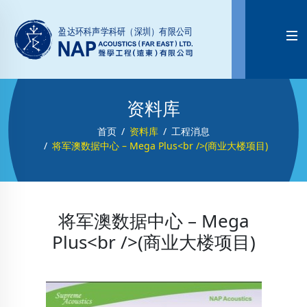

资料库
首页
资料库
工程消息
将军澳数据中心 – Mega Plus<br />(商业大楼项目)
将军澳数据中心 – Mega
Plus<br />(商业大楼项目)