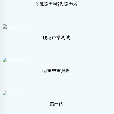
金属吸声衬裡/吸声板
现场声学测试
吸声型声屏障
隔声毡