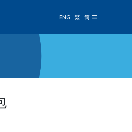
ENG
繁
简

包